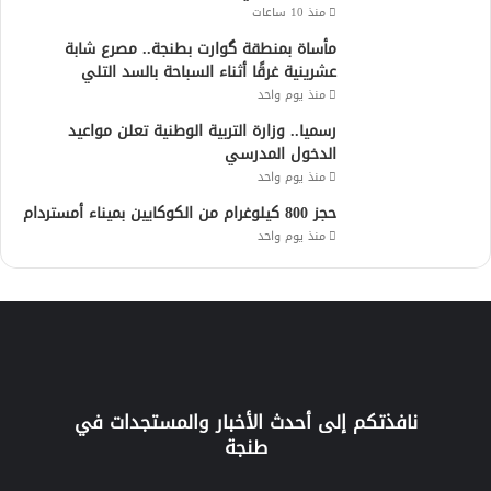
منذ 10 ساعات
مأساة بمنطقة گوارت بطنجة.. مصرع شابة
عشرينية غرقًا أثناء السباحة بالسد التلي
منذ يوم واحد
رسميا.. وزارة التربية الوطنية تعلن مواعيد
الدخول المدرسي
منذ يوم واحد
حجز 800 كيلوغرام من الكوكايين بميناء أمستردام
منذ يوم واحد
نافذتكم إلى أحدث الأخبار والمستجدات في
طنجة