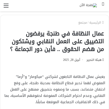
بحث
الق
عن
الرئيسية
/
مجتمع
عمال النظافة في طنجة يرفضون
التضييق على العمل النقابي ويشتكون
من هضم الحقوق .. فأين دور الجماعة ؟
هيئة التحرير
أبريل 28, 2025
يعيش عمال النظافة التابعون لشركتي “ميكومار” و”أرما”
المفوض لهما تدبير قطاع النظافة بمدينة طنجة، على وقع
احتقان متصاعد، بسبب ما وصفوه بتضييق ممنهج على العمل
النقابي، وعدم احترام الشركات المفوضة لحقوقهم الأساسية، بما
في ذلك الاتفاقيات الجماعية الموقعة سابقًا.