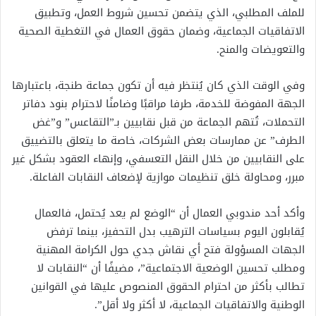
للملف المطلبي، الذي يتضمن تحسين شروط العمل، وتطبيق
الاتفاقيات الجماعية، وضمان حقوق العمال في التغطية الصحية
والتعويضات والمنح.
وفي الوقت الذي كان يُنتظر فيه أن تكون جماعة طنجة، باعتبارها
الجهة المفوضة للخدمة، طرفا مراقبًا وضامنًا لاحترام بنود دفاتر
التحملات، تُتهم الجماعة من قبل نقابيين بـ”التقاعس” و”غض
الطرف” عن ممارسات بعض الشركات، خاصة ما يتعلق بالتضييق
على النقابيين من خلال النقل التعسفي، وإنهاء العقود بشكل غير
مبرر، ومحاولة خلق تنظيمات موازية لإضعاف النقابات الفاعلة.
وأكد أحد مندوبي العمال أن “الوضع لم يعد يُحتمل، فالعمال
يُقابلون اليوم بسياسات الترهيب بدل التحفيز، بينما ترفض
الجهات المسؤولة فتح أي نقاش جدي حول الكرامة المهنية
ومطلب تحسين الوضعية الاجتماعية”، مضيفًا أن “النقابات لا
تطالب بأكثر من احترام الحقوق المنصوص عليها في القوانين
الوطنية والاتفاقيات الجماعية، لا أكثر ولا أقل”.