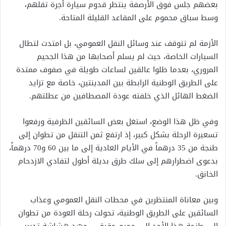
بعضهم جلس فوق الأرصفة ينتظر قدوم سيارة أجرة تقلهم،
وسط سباق محموم على المقاعد القليلة المتاحة.
الأزمة لم تتوقف عند وسائل النقل العمومي، بل امتدت لتطال
السيارات الخاصة، حيث لم يسلم أصحابها من هذا الجحيم
المروري، بعدما ظلوا عالقين لساعات طويلة في صفوف ممتدة
على الطريق الوطنية الرابطة بين المدينتين، خاصة مع تزايد
الضغط الهائل الذي خلفته عودة المصطافين من عطلتهم.
وفي ظل هذا الوضع، استغل بعض السائقين الظرفية ورفعوا
تسعيرة الرحلة بشكل كبير، إذ ارتفع ثمن التنقل من تطوان إلى
طنجة من 35 درهماً في الأيام العادية إلى ما بين 60 و70 درهماً،
بدعوى اضطرارهم إلى سلك طرق بديلة أطول لتفادي الازدحام
الخانق.
وبين معاناة المنتظرين في محطات النقل العمومي وعذاب
السائقين على الطريق الوطنية، تحولت رحلة العودة من تطوان