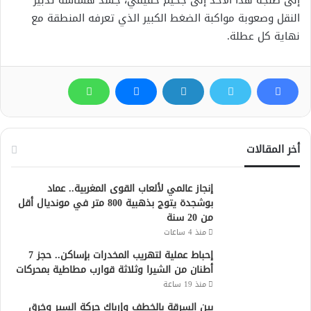
إلى طنجة هذا الأحد إلى جحيم حقيقي، جسّد هشاشة تدبير
النقل وصعوبة مواكبة الضغط الكبير الذي تعرفه المنطقة مع
نهاية كل عطلة.
أخر المقالات
إنجاز عالمي لألعاب القوى المغربية.. عماد
بوشجدة يتوج بذهبية 800 متر في مونديال أقل
من 20 سنة
منذ 4 ساعات
إحباط عملية لتهريب المخدرات بإساكن.. حجز 7
أطنان من الشيرا وثلاثة قوارب مطاطية بمحركات
منذ 19 ساعة
بين السرقة بالخطف وإرباك حركة السير وخرق