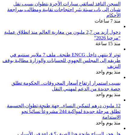
السجن النافذ لسائقي سيارات الأجرة بتطوان بسبب نقل
شبان إلى باب سبتة يثير احتجاجات نقابية ومطالب بمراجعة
الأحكام
منذ 7 ساعات
دخول أزيد من 2,7 مليون من مغاربة العالم منذ انطلاق عملية
“مرحبا 2026”
منذ 15 ساعة
توتر لا ينتهي داخل ENCG طنجة.. ملف 7 ملايير سنتيم في
طريقه إلى المجلس الجهوي للحسابات والوزارة مطالبة بوقف
النزيف
منذ يوم واحد
بسبب استمرار ارتفاع أسعار المحروقات.. الحكومة تطلق
حصة جديدة من الدعم لمهنيي النقل
منذ يوم واحد
12 مليون درهم لتمكين النساء.. جهة طنجة-تطوان-الحسيمة
تطلق مرحلة جديدة لمواكبة 244 مشروعاً نسائياً نحو
الاستدامة
منذ يوم واحد
هل هجر السياح طنجة هذا الصيف؟ قراءة في الأسباب