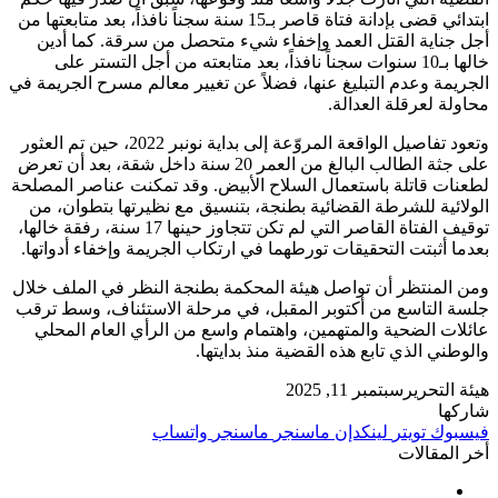
ابتدائي قضى بإدانة فتاة قاصر بـ15 سنة سجناً نافذاً، بعد متابعتها من
أجل جناية القتل العمد وإخفاء شيء متحصل من سرقة. كما أدين
خالها بـ10 سنوات سجناً نافذاً، بعد متابعته من أجل التستر على
الجريمة وعدم التبليغ عنها، فضلاً عن تغيير معالم مسرح الجريمة في
محاولة لعرقلة العدالة.
وتعود تفاصيل الواقعة المروّعة إلى بداية نونبر 2022، حين تم العثور
على جثة الطالب البالغ من العمر 20 سنة داخل شقة، بعد أن تعرض
لطعنات قاتلة باستعمال السلاح الأبيض. وقد تمكنت عناصر المصلحة
الولائية للشرطة القضائية بطنجة، بتنسيق مع نظيرتها بتطوان، من
توقيف الفتاة القاصر التي لم تكن تتجاوز حينها 17 سنة، رفقة خالها،
بعدما أثبتت التحقيقات تورطهما في ارتكاب الجريمة وإخفاء أدواتها.
ومن المنتظر أن تواصل هيئة المحكمة بطنجة النظر في الملف خلال
جلسة التاسع من أكتوبر المقبل، في مرحلة الاستئناف، وسط ترقب
عائلات الضحية والمتهمين، واهتمام واسع من الرأي العام المحلي
والوطني الذي تابع هذه القضية منذ بدايتها.
هيئة التحرير
سبتمبر 11, 2025
شاركها
فيسبوك
تويتر
لينكدإن
ماسنجر
ماسنجر
واتساب
أخر المقالات