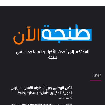
نافذتكم إلى أحدث الأخبار والمستجدات في
طنجة
ميديا
الأمن الوطني يعزز أسطوله الأمني بسيارتي
الدورية الذكيتين “أمان” و”مدار” بطنجة
منذ 3 أيام