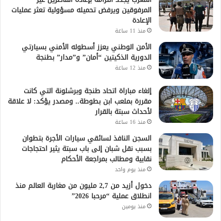
المرفوقين ويرفض تحميله مسؤولية تعثر عمليات
الإعادة
منذ 11 ساعة
الأمن الوطني يعزز أسطوله الأمني بسيارتي
الدورية الذكيتين “أمان” و”مدار” بطنجة
منذ 12 ساعة
إلغاء مباراة اتحاد طنجة وبرشلونة التي كانت
مقررة بملعب ابن بطوطة.. ومصدر يؤكد: لا علاقة
لأحداث سبتة بالقرار
منذ 16 ساعة
السجن النافذ لسائقي سيارات الأجرة بتطوان
بسبب نقل شبان إلى باب سبتة يثير احتجاجات
نقابية ومطالب بمراجعة الأحكام
منذ يوم واحد
دخول أزيد من 2,7 مليون من مغاربة العالم منذ
انطلاق عملية “مرحبا 2026”
منذ يومين