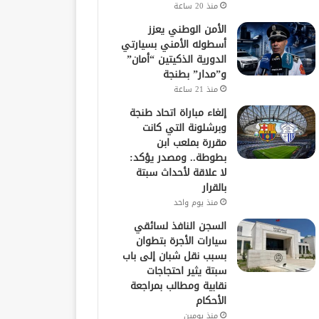
منذ 20 ساعة
الأمن الوطني يعزز
أسطوله الأمني بسيارتي
الدورية الذكيتين “أمان”
و”مدار” بطنجة
منذ 21 ساعة
إلغاء مباراة اتحاد طنجة
وبرشلونة التي كانت
مقررة بملعب ابن
بطوطة.. ومصدر يؤكد:
لا علاقة لأحداث سبتة
بالقرار
منذ يوم واحد
السجن النافذ لسائقي
سيارات الأجرة بتطوان
بسبب نقل شبان إلى باب
سبتة يثير احتجاجات
نقابية ومطالب بمراجعة
الأحكام
منذ يومين