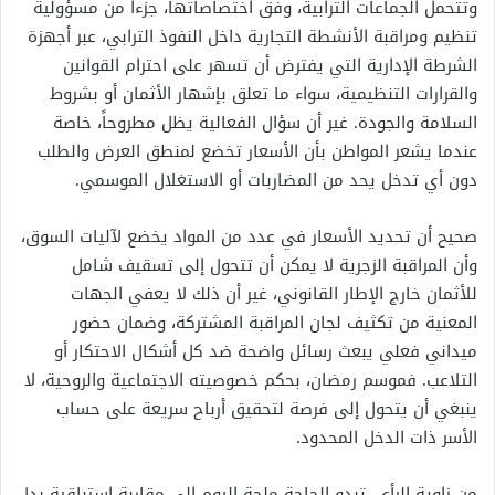
وتتحمل الجماعات الترابية، وفق اختصاصاتها، جزءاً من مسؤولية
تنظيم ومراقبة الأنشطة التجارية داخل النفوذ الترابي، عبر أجهزة
الشرطة الإدارية التي يفترض أن تسهر على احترام القوانين
والقرارات التنظيمية، سواء ما تعلق بإشهار الأثمان أو بشروط
السلامة والجودة. غير أن سؤال الفعالية يظل مطروحاً، خاصة
عندما يشعر المواطن بأن الأسعار تخضع لمنطق العرض والطلب
دون أي تدخل يحد من المضاربات أو الاستغلال الموسمي.
صحيح أن تحديد الأسعار في عدد من المواد يخضع لآليات السوق،
وأن المراقبة الزجرية لا يمكن أن تتحول إلى تسقيف شامل
للأثمان خارج الإطار القانوني، غير أن ذلك لا يعفي الجهات
المعنية من تكثيف لجان المراقبة المشتركة، وضمان حضور
ميداني فعلي يبعث رسائل واضحة ضد كل أشكال الاحتكار أو
التلاعب. فموسم رمضان، بحكم خصوصيته الاجتماعية والروحية، لا
ينبغي أن يتحول إلى فرصة لتحقيق أرباح سريعة على حساب
الأسر ذات الدخل المحدود.
من زاوية الرأي، تبدو الحاجة ملحة اليوم إلى مقاربة استباقية بدل