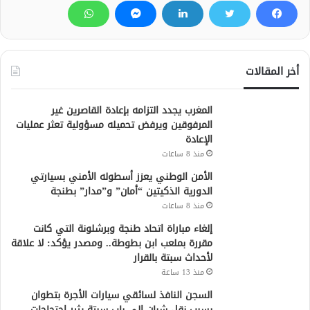
أخر المقالات
المغرب يجدد التزامه بإعادة القاصرين غير
المرفوقين ويرفض تحميله مسؤولية تعثر عمليات
الإعادة
منذ 8 ساعات
الأمن الوطني يعزز أسطوله الأمني بسيارتي
الدورية الذكيتين “أمان” و”مدار” بطنجة
منذ 8 ساعات
إلغاء مباراة اتحاد طنجة وبرشلونة التي كانت
مقررة بملعب ابن بطوطة.. ومصدر يؤكد: لا علاقة
لأحداث سبتة بالقرار
منذ 13 ساعة
السجن النافذ لسائقي سيارات الأجرة بتطوان
بسبب نقل شبان إلى باب سبتة يثير احتجاجات