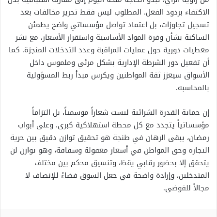
الاكتفاء بردود الفعل. المطلوب ليس فقط تحرير مخالفات بعد
تسجيل تجاوزات، بل اعتماد تواصل مؤسساتي واضح يطمئن
الساكنة بشأن وفرة المواد الأساسية واستقرار الأسعار، مع نشر
معطيات دورية حول عمليات المراقبة وعدد التدخلات المنجزة. كما
أن تفعيل دور الشرطة الإدارية بشكل مرئي وملموس داخل
الأسواق سيعزز ثقة المواطنين ويكرس مبدأ ربط المسؤولية
بالمحاسبة.
إن حماية القدرة الشرائية ليست شعاراً موسمياً، بل التزاماً
مؤسساتياً يتجدد مع كل محطة استهلاكية كبرى. وعلى أبواب
رمضان، يبقى الرهان في طنجة هو تحقيق توازن دقيق بين حرية
التجارة وحق المواطن في أسعار معقولة وشفافة، وهو توازن لن
يتحقق إلا بحضور رقابي يقظ، وتنسيق محكم بين مختلف
المتدخلين، وإرادة واضحة في جعل السوق فضاءً للإنصاف لا
مجالاً للفوضى.