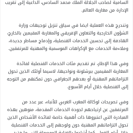
السامية لصاحب الجلالة الملك محمد السادس، الداعية إلى تقريب
الإدارة من مغاربة العالم.
وتندرج هذه العملية ايضا في سياق تنزيل توجيهات وزارة
الشؤون الخارجية والتعاون الإفريقي والمغاربة المقيمين بالخارج،
الهادفة إلى تحسين الخدمات القنصلية، وإدماج مساطر جديدة،
وملاءمة الخدمات مع الإكراهات الموسمية والمهنية للمرتفقين.
وفي هذا الإطار، تم تقديم مئات الخدمات القنصلية لفائدة
المغاربة المقيمين ببرشلونة ونواحيها، لاسيما أولئك الذين تحول
التزاماتهم المهنية أو بعدهم الجغرافي دون تمكنهم من التوجه
إلى القنصلية خلال أيام الأسبوع.
وفي تصريحات لوكالة المغرب العربي للأنباء، عبر عدد من
المرتفقين عن ارتياحهم لجودة الخدمات المقدمة، منوهين بهذه
المبادرة التي اعتبروها ذات أهمية خاصة لفائدة الأشخاص الذين
تحول التزاماتهم المهنية دون ولوجهم إلى الخدمات القنصلية
خلال أيام العمل، كما أشادوا بالعناية الموصولة التي ما فتئ