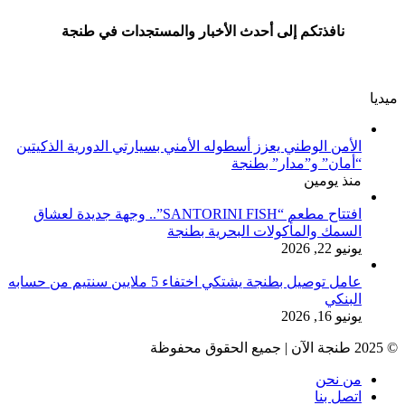
نافذتكم إلى أحدث الأخبار والمستجدات في طنجة
ميديا
الأمن الوطني يعزز أسطوله الأمني بسيارتي الدورية الذكيتين
“أمان” و”مدار” بطنجة
منذ يومين
افتتاح مطعم “SANTORINI FISH”.. وجهة جديدة لعشاق
السمك والمأكولات البحرية بطنجة
يونيو 22, 2026
عامل توصيل بطنجة يشتكي اختفاء 5 ملايين سنتيم من حسابه
البنكي
يونيو 16, 2026
© 2025 طنجة الآن | جميع الحقوق محفوظة
من نحن
اتصل بنا