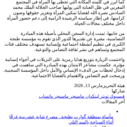
كما أبرز في كلمته المكانة التي تحظى بها المرأة في المجتمع
المغربي في ظل العناية التي يوليها صاحب الجلالة الملك محمد
السادس نصره الله لقضايا تمكين المرأة وتعزيز حقوقها وصون
كرامتها، في إطار سياسته الرشيدة الرامية إلى دعم حضور المرأة
داخل مختلف مجالات الحياة.
من جانبها، ثمنت إدارة السجن المحلي بأصيلة هذه المبادرة
التضامنية، معبرة عن تقديرها للدور الذي تقوم به مؤسسة طنجة
الكبرى في تنظيم أنشطة اجتماعية وإنسانية تستهدف مختلف فئات
المجتمع وتساهم في نشر ثقافة التضامن والتوعية.
واختتمت الزيارة بتوزيع هدايا رمزية على النزيلات في أجواء إنسانية
مؤثرة، عكست مشاعر الامتنان بهذه المبادرة التي ساهمت في
إدخال لحظات من الدفء الإنساني والأمل داخل المؤسسة السجنية،
ورسخت قيم التضامن والاهتمام بالقضايا الاجتماعية.
هيئة التحرير
مارس 13, 2026
شاركها
فيسبوك
تويتر
لينكدإن
ماسنجر
ماسنجر
واتساب
أخر المقالات
مأساة بمنطقة گوارت بطنجة.. مصرع شابة عشرينية غرقًا
أثناء السباحة بالسد التلي