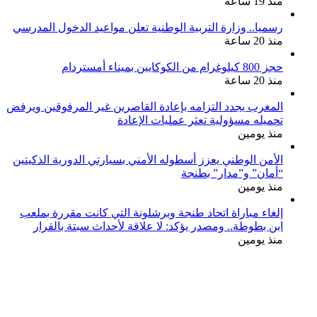
منذ 19 ساعة
رسميا.. وزارة التربية الوطنية تعلن مواعيد الدخول المدرسي
منذ 20 ساعة
حجز 800 كيلوغرام من الكوكايين بميناء أمستردام
منذ 20 ساعة
المغرب يجدد التزامه بإعادة القاصرين غير المرفوقين ويرفض
تحميله مسؤولية تعثر عمليات الإعادة
منذ يومين
الأمن الوطني يعزز أسطوله الأمني بسيارتي الدورية الذكيتين
“أمان” و”مدار” بطنجة
منذ يومين
إلغاء مباراة اتحاد طنجة وبرشلونة التي كانت مقررة بملعب
ابن بطوطة.. ومصدر يؤكد: لا علاقة لأحداث سبتة بالقرار
منذ يومين