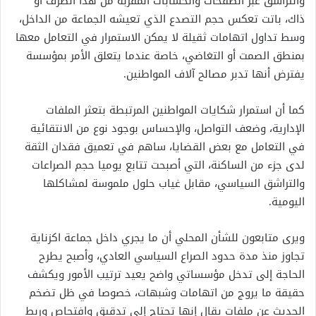
والتراشق عبر الصفحات والحسابات المقربة من هذا الطرف أو
ذاك، باتت تعكس حجم التصدع الذي تعيشه الجماعة من الداخل،
وسط تداول اتهامات ثقيلة لا يمكن الاستمرار في التعامل معها
بمنطق الصمت أو التغاضي، خاصة عندما يتعلق الأمر بمؤسسة
يفترض أنها تدبر مصالح آلاف المواطنين.
كما أن استمرار شكايات المواطنين المرتبطة بتعثر الملفات
الإدارية، وضعف التواصل، والإحساس بوجود نوع من الانتقائية
في التعامل مع بعض القضايا، ساهم في تعميق فقدان الثقة
لدى جزء من الساكنة، التي أصبحت تتابع يوميا حجم الصراعات
والتراشق السياسي، مقابل غياب حلول ملموسة لمشاكلها
اليومية.
ويرى متابعون للشأن المحلي أن ما يجري داخل جماعة اكزناية
تجاوز منذ مدة حدود الصراع السياسي العادي، وأصبح يطرح
الحاجة إلى تدخل مؤسساتي واضح يعيد ترتيب الأمور ويكشف
حقيقة ما يروج من اتهامات وشبهات، خصوصا في ظل تضخم
الحديث عن ملفات يقال إنها تحتاج إلى تدقيق وافتحاص وربط