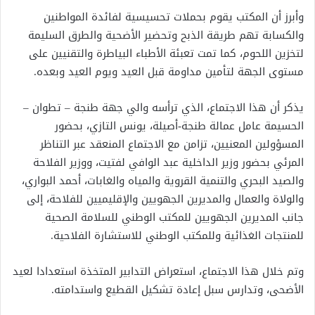
وأبرز أن المكتب يقوم بحملات تحسيسية لفائدة المواطنين
والكسابة تهم طريقة الذبح وتحضير الأضحية والطرق السليمة
لتخزين اللحوم، كما تمت تعبئة الأطباء البياطرة والتقنيين على
مستوى الجهة لتأمين مداومة قبل العيد ويوم العيد وبعده.
يذكر أن هذا الاجتماع، الذي ترأسه والي جهة طنجة – تطوان –
الحسيمة عامل عمالة طنجة-أصيلة، يونس التازي، بحضور
المسؤولين المعنيين، تزامن مع الاجتماع المنعقد عبر التناظر
المرئي بحضور وزير الداخلية عبد الوافي لفتيت، ووزير الفلاحة
والصيد البحري والتنمية القروية والمياه والغابات، أحمد البواري،
والولاة والعمال والمديرين الجهويين والإقليميين للفلاحة، إلى
جانب المديرين الجهويين للمكتب الوطني للسلامة الصحية
للمنتجات الغذائية وللمكتب الوطني للاستشارة الفلاحية.
وتم خلال هذا الاجتماع، استعراض التدابير المتخذة استعدادا لعيد
الأضحى، وتدارس سبل إعادة تشكيل القطيع واستدامته.