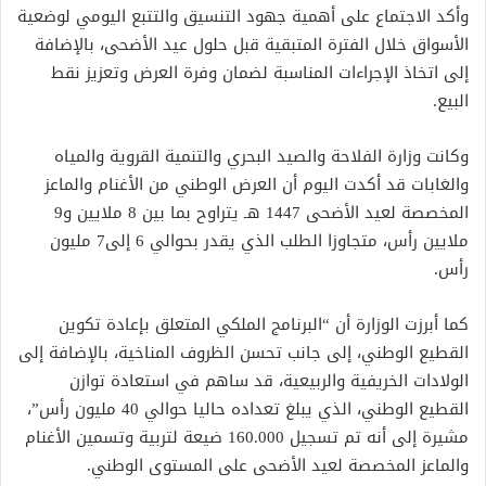
وأكد الاجتماع على أهمية جهود التنسيق والتتبع اليومي لوضعية
الأسواق خلال الفترة المتبقية قبل حلول عيد الأضحى، بالإضافة
إلى اتخاذ الإجراءات المناسبة لضمان وفرة العرض وتعزيز نقط
البيع.
وكانت وزارة الفلاحة والصيد البحري والتنمية القروية والمياه
والغابات قد أكدت اليوم أن العرض الوطني من الأغنام والماعز
المخصصة لعيد الأضحى 1447 هـ يتراوح بما بين 8 ملايين و9
ملايين رأس، متجاوزا الطلب الذي يقدر بحوالي 6 إلى7 مليون
رأس.
كما أبرزت الوزارة أن “البرنامج الملكي المتعلق بإعادة تكوين
القطيع الوطني، إلى جانب تحسن الظروف المناخية، بالإضافة إلى
الولادات الخريفية والربيعية، قد ساهم في استعادة توازن
القطيع الوطني، الذي يبلغ تعداده حاليا حوالي 40 مليون رأس”،
مشيرة إلى أنه تم تسجيل 160.000 ضيعة لتربية وتسمين الأغنام
والماعز المخصصة لعيد الأضحى على المستوى الوطني.