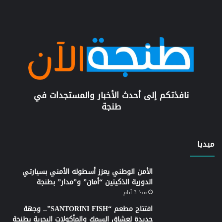
نافذتكم إلى أحدث الأخبار والمستجدات في
طنجة
ميديا
الأمن الوطني يعزز أسطوله الأمني بسيارتي
الدورية الذكيتين “أمان” و”مدار” بطنجة
منذ 3 أيام
افتتاح مطعم “SANTORINI FISH”.. وجهة
جديدة لعشاق السمك والمأكولات البحرية بطنجة