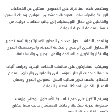
وستجمع هذه المناظرة، على الخصوص، ممثلين عن القطاعات
الوزارية والمؤسسات العمومية، ومشغلي الموانئ، وملاك السفن،
والفاعلين في مجال اللوجستيك، إلى جانب منظمات دولية، من
بينها المنظمة البحرية الدولية.
وتتمحور النقاشات حول عدد من المحاور الاستراتيجية تهم تطوير
الأسطول البحري الوطني والحكامة البحرية، واللوجيستيك البحري،
والابتكار والتكوين و السلامة والأمن البحريين، والاستدامة.
وسينكب المشاركون على مناقشة الحكامة البحرية ودراسة آليات
ملاءمة وتحديث الإطار المؤسساتي والقانوني والإداري المنظم
للقطاع، بهدف تعزيز فعالية العمل العمومي البحري وضمان
الامتثال الكامل للمملكة للمعايير الدولية.
وسيتم التكريز على دعم تنافسية الأسطول الوطني وإرساء
منظومة بحرية متكاملة وجاذبة للاستثمار، خاصة فيما يتعلق
بتمويل اقتناء وبناء السفن.