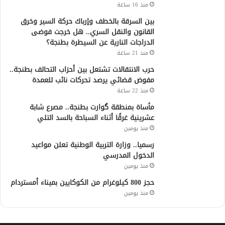
منذ 16 ساعة
بين السرقة بالخطف وإرباك حركة السير وخرق
القانون والنقل السري.. هل خرجت فوضى
الدراجات النارية عن السيطرة بطنجة؟
منذ 21 ساعة
حرب الانتقالات تشتعل بين أحزاب التحالف بطنجة..
مفوض قضائي يرصد تحركات نائب للعمدة
منذ 22 ساعة
مأساة بمنطقة گوارت بطنجة.. مصرع شابة
عشرينية غرقًا أثناء السباحة بالسد التلي
منذ يومين
رسميا.. وزارة التربية الوطنية تعلن مواعيد
الدخول المدرسي
منذ يومين
حجز 800 كيلوغرام من الكوكايين بميناء أمستردام
منذ يومين