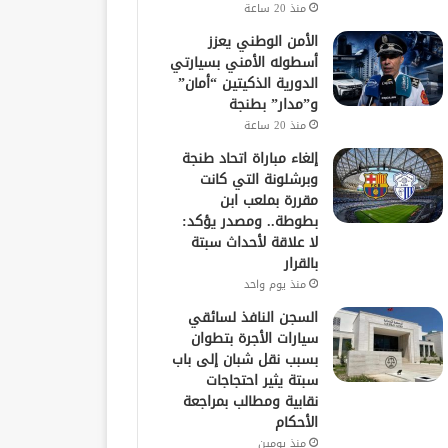
منذ 20 ساعة
الأمن الوطني يعزز
أسطوله الأمني بسيارتي
الدورية الذكيتين “أمان”
و”مدار” بطنجة
منذ 20 ساعة
إلغاء مباراة اتحاد طنجة
وبرشلونة التي كانت
مقررة بملعب ابن
بطوطة.. ومصدر يؤكد:
لا علاقة لأحداث سبتة
بالقرار
منذ يوم واحد
السجن النافذ لسائقي
سيارات الأجرة بتطوان
بسبب نقل شبان إلى باب
سبتة يثير احتجاجات
نقابية ومطالب بمراجعة
الأحكام
منذ يومين