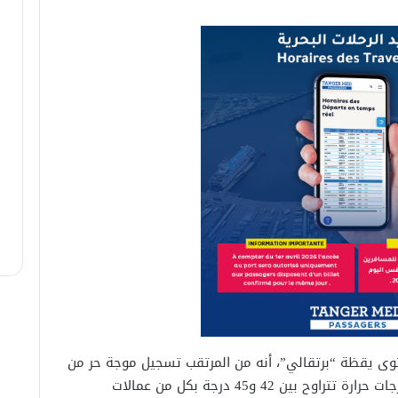
وى يقظة “برتقالي”، أنه من المرتقب تسجيل موجة حر من
اليوم الأحد إلى غاية يوم الأربعاء المقبل بدرجات حرارة تتراوح بين 42 و45 درجة بكل من عمالات