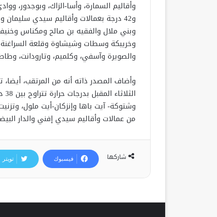
و42 درجة بعمالات وأقاليم سيدي سليمان و
وبني ملال والفقيه بن صالح ومكناس وخني
وخريبكة وسطات وشيشاوة وقلعة السراغنة 
والصويرة وآسفي، وكلميم، وتارودانت، وطاطا
وأضاف المصدر ذاته أنه من المرتقب، أيضا، 
من عمالات وأقاليم سيدي إفني والدار البيضا
شاركها
فيسبوك
تويتر