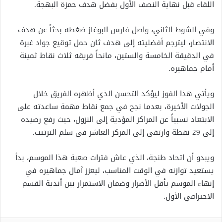
اللقاء قبل نهاية النصف الأول بفضل هدف حمزة البهجة.
وفي الشوط الثاني، واصل فارس البوغاز ضغطه بحثاً عن هدف
الانتصار، ليترجم أفضليته إلى هدف ثان حمل توقيع جواد غبرة
في الدقيقة الخامسة والستين، مانحاً فريقه ثلاث نقاط ثمينة
أمام جماهيره.
ويأتي هذا الفوز ليؤكد التحسن الذي أظهره الفريق خلال
الجولات الأخيرة، بعدما نجح في جمع نقاط مهمة ساعدته على
الابتعاد نسبياً عن المراكز المؤدية إلى النزول، حيث رفع رصيده
إلى 29 نقطة وارتقى إلى المركز العاشر في سلم الترتيب.
ويبدو أن اتحاد طنجة، الذي عاش فترات صعبة هذا الموسم، بدأ
يستعيد توازنه في الوقت المناسب، ليعزز آمال جماهيره في
إنهاء الموسم بأقل الأضرار وضمان الاستمرار بين أندية القسم
الاحترافي الأول.