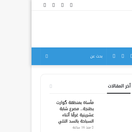
فيسبوك
تويتر
يوتيوب
انستقرام
بوك
تويتر
يوتيوب
انستقرام
بحث
عن
أخر المقالات
مأساة بمنطقة گوارت
بطنجة.. مصرع شابة
عشرينية غرقًا أثناء
السباحة بالسد التلي
منذ 16 ساعة