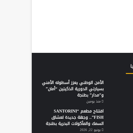
ا
الأمن الوطني يعزز أسطوله الأمني
بسيارتي الدورية الذكيتين “أمان”
و”مدار” بطنجة
منذ يومين
افتتاح مطعم “SANTORINI
FISH”.. وجهة جديدة لعشاق
السمك والمأكولات البحرية بطنجة
يونيو 22, 2026