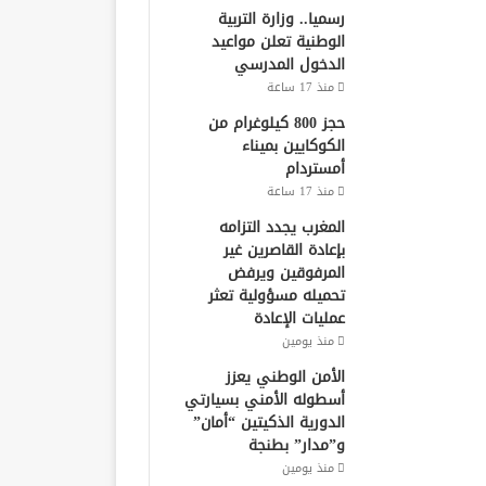
رسميا.. وزارة التربية
الوطنية تعلن مواعيد
الدخول المدرسي
منذ 17 ساعة
حجز 800 كيلوغرام من
الكوكايين بميناء
أمستردام
منذ 17 ساعة
المغرب يجدد التزامه
بإعادة القاصرين غير
المرفوقين ويرفض
تحميله مسؤولية تعثر
عمليات الإعادة
منذ يومين
الأمن الوطني يعزز
أسطوله الأمني بسيارتي
الدورية الذكيتين “أمان”
و”مدار” بطنجة
منذ يومين