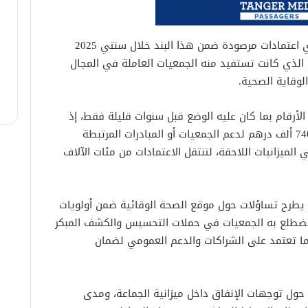
وتكشف الوثائق المالية للجماعة عن غياب أي اعتمادات مرصودة ضمن هذا البند خلال سنتي 2025
مالي الذي كانت تستفيد منه الجمعيات العاملة في المجال
لوقاية الصحية.
لأرقام بما كان عليه الوضع قبل سنوات قليلة فقط، إذ
خصصت جماعة طنجة خلال سنة 2023 مبلغ 740 ألف درهم لدعم الجمعيات أو المبادرات المرتبطة
الميزانيات اللاحقة، لتنتقل الاعتمادات من مئات الآلاف
 يطرح تساؤلات حول موقع الصحة الوقائية ضمن أولويات
 تضطلع به الجمعيات في حملات التحسيس والكشف المبكر
 ما تعتمد على الشراكات والدعم العمومي لضمان
ل توجهات الإنفاق داخل ميزانية الجماعة، ومدى