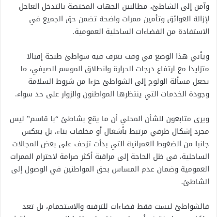
وآمن إلى الشاطئ، مطالبين الجهات المختصة بالتدخل العاجل
لإزالة العوائق وتأمين ممرات واضحة تضمن حق الجميع في
الاستفادة من الفضاءات الساحلية العمومية.
ويأتي هذا الوضع في وقت تعرف فيه شواطئ طنجة إقبالا
متزايدا مع ارتفاع درجات الحرارة وانطلاق الموسم الصيفي، ما
يجعل مسألة الولوج إلى الشواطئ جزءا من شروط السلامة
وجودة الخدمات التي ينتظرها المواطنون والزوار على حد سواء.
ويرى متابعون للشأن المحلي أن ما يقع بشاطئ “با قاسم” ليس
مجرد إشكال ظرفي مرتبط بأشغال أو مخلفات بناء، بل يعكس
جانبا من الضغوط العمرانية التي بدأت تزحف على بعض المجالات
الساحلية، في ظل الحاجة إلى مراقبة أكثر صرامة لاحترام الممرات
العمومية وضمان عدم المساس بحق المواطنين في الوصول إلى
الشاطئ.
فالشواطئ ليست فقط فضاءات للترفيه والاستجمام، بل تعد