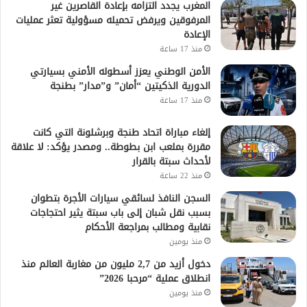
المغرب يجدد التزامه بإعادة القاصرين غير
المرفوقين ويرفض تحميله مسؤولية تعثر عمليات
الإعادة
منذ 17 ساعة
الأمن الوطني يعزز أسطوله الأمني بسيارتي
الدورية الذكيتين “أمان” و”مدار” بطنجة
منذ 17 ساعة
إلغاء مباراة اتحاد طنجة وبرشلونة التي كانت
مقررة بملعب ابن بطوطة.. ومصدر يؤكد: لا علاقة
لأحداث سبتة بالقرار
منذ 22 ساعة
السجن النافذ لسائقي سيارات الأجرة بتطوان
بسبب نقل شبان إلى باب سبتة يثير احتجاجات
نقابية ومطالب بمراجعة الأحكام
منذ يومين
دخول أزيد من 2,7 مليون من مغاربة العالم منذ
انطلاق عملية “مرحبا 2026”
منذ يومين