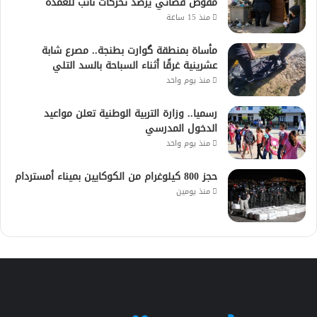
مفوض قضائي يرصد تحركات نائب للعمدة
منذ 15 ساعة
مأساة بمنطقة گوارت بطنجة.. مصرع شابة
عشرينية غرقًا أثناء السباحة بالسد التلي
منذ يوم واحد
رسميا.. وزارة التربية الوطنية تعلن مواعيد
الدخول المدرسي
منذ يوم واحد
حجز 800 كيلوغرام من الكوكايين بميناء أمستردام
منذ يومين