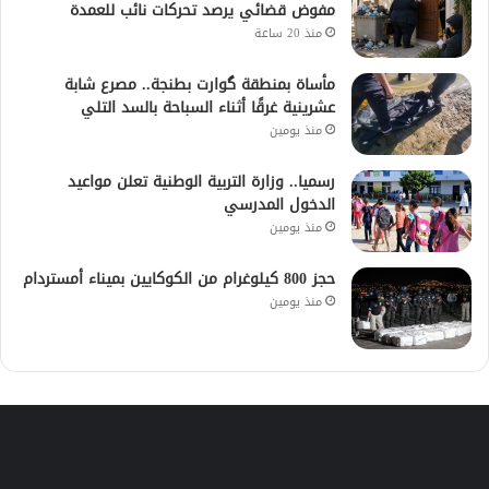
مفوض قضائي يرصد تحركات نائب للعمدة
منذ 20 ساعة
مأساة بمنطقة گوارت بطنجة.. مصرع شابة
عشرينية غرقًا أثناء السباحة بالسد التلي
منذ يومين
رسميا.. وزارة التربية الوطنية تعلن مواعيد
الدخول المدرسي
منذ يومين
حجز 800 كيلوغرام من الكوكايين بميناء أمستردام
منذ يومين