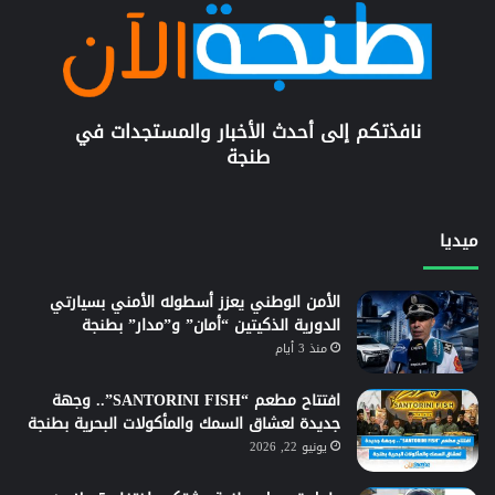
نافذتكم إلى أحدث الأخبار والمستجدات في
طنجة
ميديا
الأمن الوطني يعزز أسطوله الأمني بسيارتي
الدورية الذكيتين “أمان” و”مدار” بطنجة
منذ 3 أيام
افتتاح مطعم “SANTORINI FISH”.. وجهة
جديدة لعشاق السمك والمأكولات البحرية بطنجة
يونيو 22, 2026