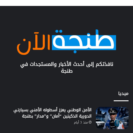
نافذتكم إلى أحدث الأخبار والمستجدات في
طنجة
ميديا
الأمن الوطني يعزز أسطوله الأمني بسيارتي
الدورية الذكيتين “أمان” و”مدار” بطنجة
منذ 3 أيام