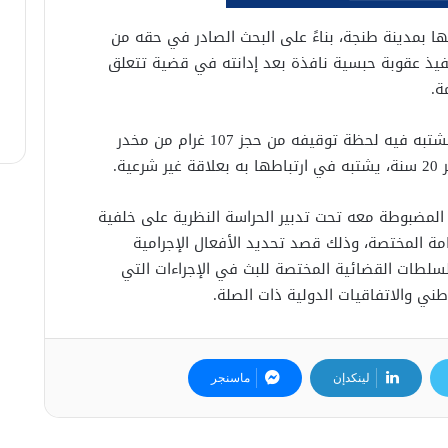
بمدينة طنجة، بناءً على البحث الصادر في حقه من
نفيذ عقوبة حبسية نافذة بعد إدانته في قضية تتعلق
ة.
كما مكنت عملية التفتيش المنجزة بشقة المشتبه فيه لحظة توقيفه من حجز 107 غرام من مخدر
ية.
المضبوطة معه تحت تدبير الحراسة النظرية على خلفية
امة المختصة، وذلك قصد تحديد الأفعال الإجرامية
سلطات القضائية المختصة للبث في الإجراءات التي
ي والاتفاقيات الدولية ذات الصلة.
لينكدإن
ماسنجر