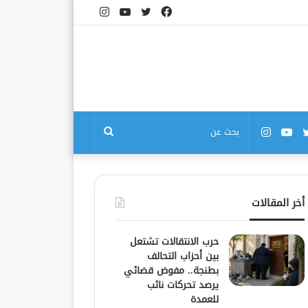
فيسبوك
تويتر
يوتيوب
انستقرام
بوك
تويتر
يوتيوب
انستقرام
بحث
عن
أخر المقالات
حرب الانتقالات تشتعل
بين أحزاب التحالف
بطنجة.. مفوض قضائي
يرصد تحركات نائب
للعمدة