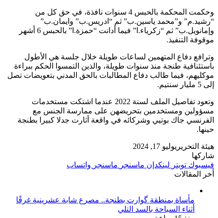
وحكمت المحكمة بالحبس 4 سنوات نافذة، في حق كل من
“رشيد.م” و”محمد ياسين.ب” ثم “ادريس.ب” وايمان.ب”
وإمانويل.ب” ثم “زكرياء.ا” فيما أدانت “حمزة.ا” بالحبس 6 أشهر
موقوفة التنفيذ.
وترافع دفاع المتهمين لساعات طويلة خلال جلسة هي الأطول
باستئنافية طنجة منذ سنوات طويلة، والذين التمسوا الحكم ببراءة
موكليهم، فيما طالب دفاع المطالبات بالحق المدني بتعويضات تصل
إلى 5 مليار سنتيم.
وتعود تفاصيل الملف لسنة 2022 عندما اشتكت مستخدمات
مسؤولين ومستخدمين بتحريضهن على ممارسة الجنس مع
الفرنسي جاك بوتيي وشركائه في واقعة أثارت جدلا كبيرا بطنجة
حينها.
هيئة التحرير
يوليو 17, 2024
شاركها
فيسبوك
تويتر
لينكدإن
ماسنجر
ماسنجر
واتساب
أخر المقالات
مأساة بمنطقة گوارت بطنجة.. مصرع شابة عشرينية غرقًا
أثناء السباحة بالسد التلي