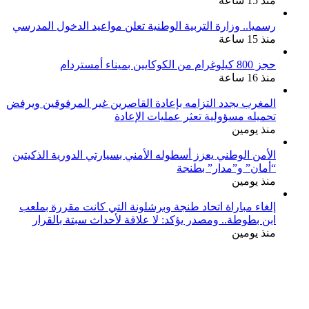
منذ 15 ساعة
رسميا.. وزارة التربية الوطنية تعلن مواعيد الدخول المدرسي
منذ 15 ساعة
حجز 800 كيلوغرام من الكوكايين بميناء أمستردام
منذ 16 ساعة
المغرب يجدد التزامه بإعادة القاصرين غير المرفوقين ويرفض
تحميله مسؤولية تعثر عمليات الإعادة
منذ يومين
الأمن الوطني يعزز أسطوله الأمني بسيارتي الدورية الذكيتين
“أمان” و”مدار” بطنجة
منذ يومين
إلغاء مباراة اتحاد طنجة وبرشلونة التي كانت مقررة بملعب
ابن بطوطة.. ومصدر يؤكد: لا علاقة لأحداث سبتة بالقرار
منذ يومين