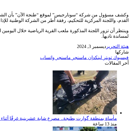
وكشف مسؤول من شركة “سونارجيس” لموقع “طنجة الآن” بأن الشركة أن
القدم، واللجنة المركزية للتحكيم، رفقة أطر من الشركة الوطنية للإ
وينتظر أن تزور اللجنة المذكورة ملعب القرية الرياضية خلال اليومين
لمساندة ناديها.
هيئة التحرير
ديسمبر 3, 2024
شاركها
فيسبوك
تويتر
لينكدإن
ماسنجر
ماسنجر
واتساب
أخر المقالات
مأساة بمنطقة گوارت بطنجة.. مصرع شابة عشرينية غرقًا أثناء ا
منذ 13 ساعة