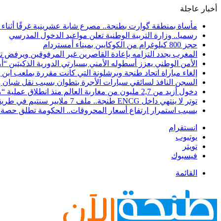
أخبار عاجلة
مأساة بمنطقة گوارت بطنجة.. مصرع شابة عشرينية غرقًا أثناء ا
رسميا.. وزارة التربية الوطنية تعلن مواعيد الدخول المدرسي
حجز 800 كيلوغرام من الكوكايين بميناء أمستردام
المغرب يجدد التزامه بإعادة القاصرين غير المرفوقين ويرفض تح
الأمن الوطني يعزز أسطوله الأمني بسيارتي الدورية الذكيتين “أ
إلغاء مباراة اتحاد طنجة وبرشلونة التي كانت مقررة بملعب ابن 
السجن النافذ لسائقي سيارات الأجرة بتطوان بسبب نقل شبان إل
دخول أزيد من 2,7 مليون من مغاربة العالم منذ انطلاق عملية “مرحبا 2026”
توتر لا ينتهي داخل ENCG طنجة.. ملف 7 ملايير سنتيم في طريقه إلى المجلس الجهوي للحسابات والوزارة مطالبة بوقف النزيف
بسبب استمرار ارتفاع أسعار المحروقات.. الحكومة تطلق حصة ج
انستقرام
يوتيوب
تويتر
فيسبوك
القائمة