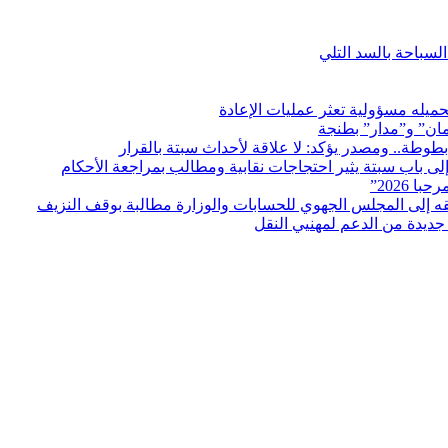
لسباحة بالسد التلي
ميله مسؤولية تعثر عمليات الإعادة
مان” و”مدار” بطنجة
بطوطة.. ومصدر يؤكد: لا علاقة لأحداث سبتة بالقرار
ى باب سبتة يثير احتجاجات نقابية ومطالب بمراجعة الأحكام
ديدة من الدعم لمهنيي النقل