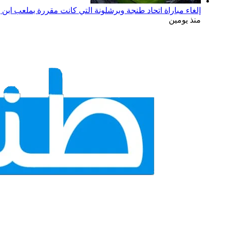
إلغاء مباراة اتحاد طنجة وبرشلونة التي كانت مقررة بملعب ابن 
منذ يومين