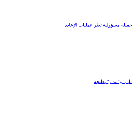
ميله مسؤولية تعثر عمليات الإعادة
مان” و”مدار” بطنجة