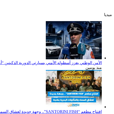
ميديا
الأمن الوطني يعزز أسطوله الأمني بسيارتي الدورية الذكيتين “أ
منذ يومين
افتتاح مطعم “SANTORINI FISH”.. وجهة جديدة لعشاق السمك والمأكولات البحرية بطنجة