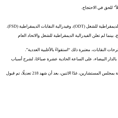
اير، في انتظار إصدار بيان رسمي في الموضوع، بينما لم تعلن الفيدرالية الديمقراطية للشغل والاتحاد العام
 النقابات، معتبرة ذلك “استقواءً بالأغلبية العددية”.
مقر المركزي للكونفدرالية الديمقراطية للشغل بالدار البيضاء، على الساعة الحادية عشرة صباحًا، لشرح أسباب
يُذكر أن مشروع القانون التنظيمي رقم 97.15، المتعلق بتحديد شروط وكيفيات ممارسة حق الإضراب، سيُعرض على التصويت في جلسة عامة بمجلس المستشارين، غدًا الاثنين، بعد أن شهد 218 تعديلًا، تم قبول