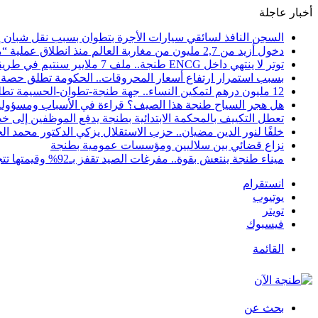
أخبار عاجلة
السجن النافذ لسائقي سيارات الأجرة بتطوان بسبب نقل شبان إل
دخول أزيد من 2,7 مليون من مغاربة العالم منذ انطلاق عملية “مرحبا 2026”
توتر لا ينتهي داخل ENCG طنجة.. ملف 7 ملايير سنتيم في طريقه إلى المجلس الجهوي للحسابات والوزارة مطالبة بوقف النزيف
بسبب استمرار ارتفاع أسعار المحروقات.. الحكومة تطلق حصة ج
12 مليون درهم لتمكين النساء.. جهة طنجة-تطوان-الحسيمة تطلق مرحلة جديدة لمواكبة 244 مشروعاً نسائياً نحو الاستدامة
هل هجر السياح طنجة هذا الصيف؟ قراءة في الأسباب ومسؤولية 
تعطل التكييف بالمحكمة الابتدائية بطنجة يدفع الموظفين إلى خ
خلفًا لنور الدين مضيان.. حزب الاستقلال يزكي الدكتور محمد الح
نزاع قضائي بين سلاليين ومؤسسات عمومية بطنجة
ميناء طنجة ينتعش بقوة.. مفرغات الصيد تقفز بـ92% وقيمتها تتجاوز 128 مليون درهم
انستقرام
يوتيوب
تويتر
فيسبوك
القائمة
بحث عن