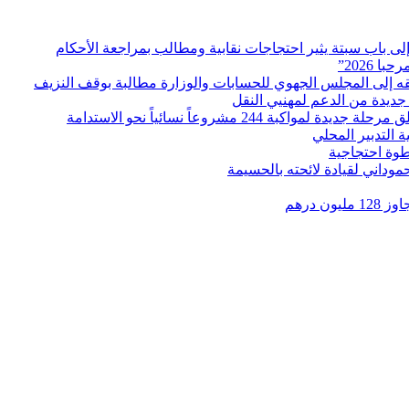
ى باب سبتة يثير احتجاجات نقابية ومطالب بمراجعة الأحكام
ديدة من الدعم لمهنيي النقل
التدبير المحلي
طوة احتجاجية
موداني لقيادة لائحته بالحسيمة