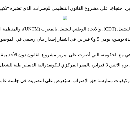
ت الديمقراطية (FSD).
في المقابل، قرر الاتحاد المغربي للشغل (UMT) خوض إضراب عام لمدة يومين، يومي 5 و6 فبر
 مع الحكومة، التي أصرت على تمرير مشروع القانون دون الأخذ بمقترحات
وفي هذا السياق، تعقد المركزيات النقابية الأربع ندوة صحفية مشتركة، يوم الاثنين 3 فبراير، بال