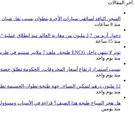
أخر المقالات
السجن النافذ لسائقي سيارات الأجرة بتطوان بسبب نقل شبان إل
منذ 8 ساعات
دخول أزيد من 2,7 مليون من مغاربة العالم منذ انطلاق عملية “مرحبا 2026”
منذ 15 ساعة
توتر لا ينتهي داخل ENCG طنجة.. ملف 7 ملايير سنتيم في طريقه إلى المجلس الجهوي للحسابات والوزارة مطالبة بوقف النزيف
منذ يوم واحد
بسبب استمرار ارتفاع أسعار المحروقات.. الحكومة تطلق حصة ج
منذ يوم واحد
12 مليون درهم لتمكين النساء.. جهة طنجة-تطوان-الحسيمة تطلق مرحلة جديدة لمواكبة 244 مشروعاً نسائياً نحو الاستدامة
منذ يوم واحد
هل هجر السياح طنجة هذا الصيف؟ قراءة في الأسباب ومسؤولية 
منذ يومين