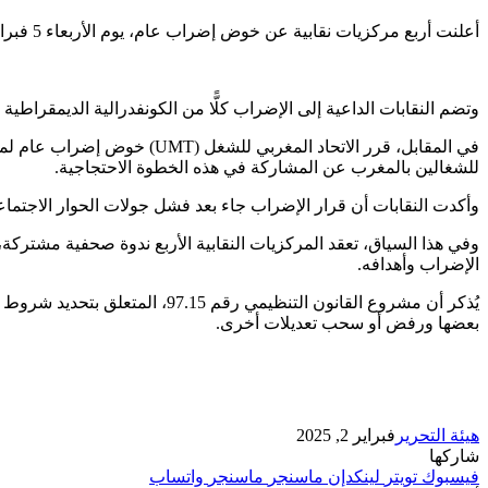
أعلنت أربع مركزيات نقابية عن خوض إضراب عام، يوم الأربعاء 5 فبراير، احتجاجًا على مشروع القانون التنظيمي للإضراب، الذي تعتبره “تكبيلاً” للحق في الاحتجاج.
وتضم النقابات الداعية إلى الإضراب كلًّا من الكونفدرالية الديمقراطية للشغل (CDT)، والاتحاد الوطني للشغل بالمغرب (UNTM)، والمنظمة الديمقراطية للشغل (ODT)، وفيدرالية النقابا
للشغالين بالمغرب عن المشاركة في هذه الخطوة الاحتجاجية.
وأكدت النقابات أن قرار الإضراب جاء بعد فشل جولات الحوار الاجتماعي
الإضراب وأهدافه.
بعضها ورفض أو سحب تعديلات أخرى.
هيئة التحرير
فبراير 2, 2025
شاركها
فيسبوك
تويتر
لينكدإن
ماسنجر
ماسنجر
واتساب