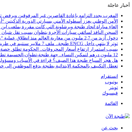
أخبار عاجلة
المغرب يجدد التزامه بإعادة القاصرين غير المرفوقين ويرفض تح
الأمن الوطني يعزز أسطوله الأمني بسيارتي الدورية الذكيتين “أ
إلغاء مباراة اتحاد طنجة وبرشلونة التي كانت مقررة بملعب ابن 
السجن النافذ لسائقي سيارات الأجرة بتطوان بسبب نقل شبان إل
دخول أزيد من 2,7 مليون من مغاربة العالم منذ انطلاق عملية “مرحبا 2026”
توتر لا ينتهي داخل ENCG طنجة.. ملف 7 ملايير سنتيم في طريقه إلى المجلس الجهوي للحسابات والوزارة مطالبة بوقف النزيف
بسبب استمرار ارتفاع أسعار المحروقات.. الحكومة تطلق حصة ج
12 مليون درهم لتمكين النساء.. جهة طنجة-تطوان-الحسيمة تطلق مرحلة جديدة لمواكبة 244 مشروعاً نسائياً نحو الاستدامة
هل هجر السياح طنجة هذا الصيف؟ قراءة في الأسباب ومسؤولية 
تعطل التكييف بالمحكمة الابتدائية بطنجة يدفع الموظفين إلى خ
انستقرام
يوتيوب
تويتر
فيسبوك
القائمة
بحث عن