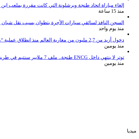
إلغاء مباراة اتحاد طنجة وبرشلونة التي كانت مقررة بملعب ابن 
منذ 15 ساعة
السجن النافذ لسائقي سيارات الأجرة بتطوان بسبب نقل شبان إل
منذ يوم واحد
دخول أزيد من 2,7 مليون من مغاربة العالم منذ انطلاق عملية “مرحبا 2026”
منذ يومين
توتر لا ينتهي داخل ENCG طنجة.. ملف 7 ملايير سنتيم في طريقه إلى المجلس الجهوي للحسابات والوزارة مطالبة بوقف النزيف
منذ يومين
ميديا