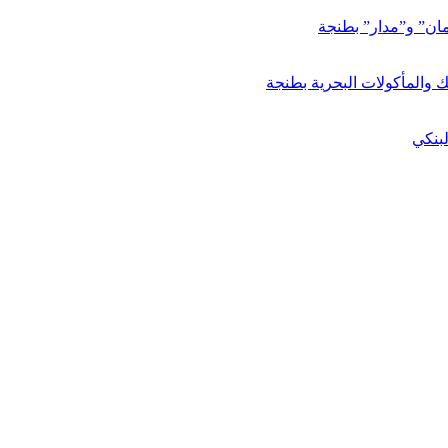
مان” و”مدار” بطنجة