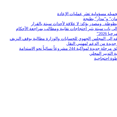
ميله مسؤولية تعثر عمليات الإعادة
مان” و”مدار” بطنجة
بطوطة.. ومصدر يؤكد: لا علاقة لأحداث سبتة بالقرار
ى باب سبتة يثير احتجاجات نقابية ومطالب بمراجعة الأحكام
ديدة من الدعم لمهنيي النقل
التدبير المحلي
طوة احتجاجية