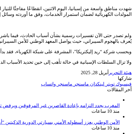
شهدت مناطق واسعة من إسبانيا، اليوم الاثنين، انقطاعًا مفاجئًا لل
المولدات الكهربائية لضمان استمرار الخدمات، وفق ما أوردته وسائل إع
ولم تصدر حتى الآن تفسيرات رسمية بشأن أسباب الحادث، فيما باشرت 
يُعرف بالهجوم السيبراني، حيث يواصل المعهد الوطني للأمن السيبراني (INCIBE) دراسة الموقف لاحتمال وجود اختر
وبحسب شركة “ريد إليكتريكا”، المشرفة على شبكة الكهرباء، فقد بدأت ج
ولا تزال السلطات الإسبانية في حالة تأهب إلى حين تحديد الأسباب الدقي
هيئة التحرير
أبريل 28, 2025
شاركها
فيسبوك
تويتر
لينكدإن
ماسنجر
ماسنجر
واتساب
أخر المقالات
المغرب يجدد التزامه بإعادة القاصرين غير المرفوقين ويرفض تح
منذ 10 ساعات
الأمن الوطني يعزز أسطوله الأمني بسيارتي الدورية الذكيتين “أ
منذ 10 ساعات