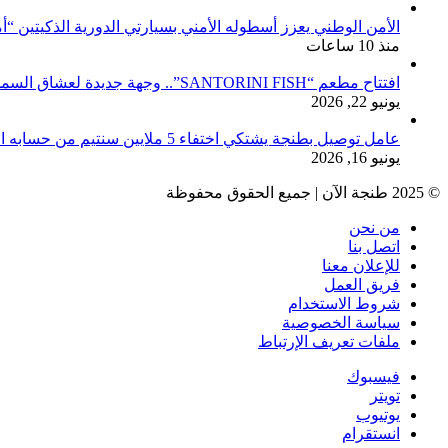
الأمن الوطني يعزز أسطوله الأمني بسيارتي الدورية الذكيتين “أ
منذ 10 ساعات
افتتاح مطعم “SANTORINI FISH”.. وجهة جديدة لعشاق السمك والمأكولات البحرية بطنجة
يونيو 22, 2026
عامل توصيل بطنجة يشتكي اختفاء 5 ملايين سنتيم من حسابه البنكي
يونيو 16, 2026
© 2025 طنجة الآن | جميع الحقوق محفوظة
من نحن
اتصل بنا
للإعلان معنا
فريق العمل
شروط الاستخدام
سياسة الخصوصية
ملفات تعريف الإرتباط
فيسبوك
تويتر
يوتيوب
انستقرام