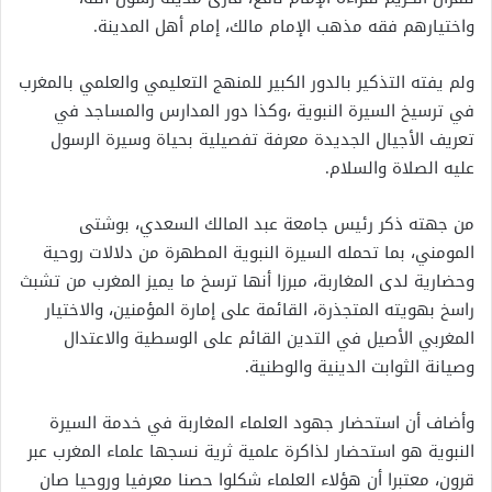
واختيارهم فقه مذهب الإمام مالك، إمام أهل المدينة.
ولم يفته التذكير بالدور الكبير للمنهج التعليمي والعلمي بالمغرب
في ترسيخ السيرة النبوية ،وكذا دور المدارس والمساجد في
تعريف الأجيال الجديدة معرفة تفصيلية بحياة وسيرة الرسول
عليه الصلاة والسلام.
من جهته ذكر رئيس جامعة عبد المالك السعدي، بوشتى
المومني، بما تحمله السيرة النبوية المطهرة من دلالات روحية
وحضارية لدى المغاربة، مبرزا أنها ترسخ ما يميز المغرب من تشبث
راسخ بهويته المتجذرة، القائمة على إمارة المؤمنين، والاختيار
المغربي الأصيل في التدين القائم على الوسطية والاعتدال
وصيانة الثوابت الدينية والوطنية.
وأضاف أن استحضار جهود العلماء المغاربة في خدمة السيرة
النبوية هو استحضار لذاكرة علمية ثرية نسجها علماء المغرب عبر
قرون، معتبرا أن هؤلاء العلماء شكلوا حصنا معرفيا وروحيا صان