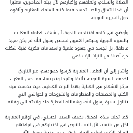
الصلاة والسلام، وتعلقهم وإكبارهم لآل بيته الطاهرين، معتبرا
أن هذا التعلق والحب تجسد فيما كتبه العلماء المغاربة وألفوه
حول السيرة النبوية.
وأوضح، في كلمة افتتاحية للندوة، أن شغف العلماء المغاربة
بالسيرة النبوية وحبهم العميق لشخص رسول الله لم يكن مجرد
عاطفة، بل تجسد في جهود علمية واسهامات فكرية غنية شكلت
جزء أصيلا من التراث الإسلامي.
وأشار إلى أن العلماء المغاربة كرسوا جهودهم، عبر التاريخ،
لخدمة السيرة النبوية، تأليفا وشرحا وتدريسا، مما جعل المغرب
مركز الاشعاع في العناية بهذا التراث العظيم، حيث تدفقت فيه
الكتب والمصنفات والمنظومات والشروحات والحواشي التي
تتناول سيرة رسول الله، وشمائله العطرة منذ ولادته الى وفاته.
كما تجلت هذه المحبة، يضيف السيد الحسني، في توقير المغاربة
لكل من ينتسب لآل البيت النبوي في اختيارهم في قراءتهم
للقران الكريم لقراءة الإمام نافع، قارئ مدينة رسول الله،