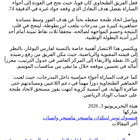
فعل الفريق الطنجاوي كان قوياً، حيث نجح في العودة إلى أجواء
المباراة بفضل هدف التعادل الذي وقعه جواد غبرة في الدقيقة 74.
وواصل اتحاد طنجة ضغطه بحثاً عن هدف الفوز وسط مساندة
جماهيرية كبيرة من مدرجات ملعب ابن بطوطة، لينجح في قلب
النتيجة وحسم المواجهة لصالحه، محققاً ثلاث نقاط ثمينة أمام أحد
أبرز أندية البطولة الوطنية.
ويكتسي هذا الانتصار أهمية خاصة بالنسبة لفارس البوغاز، بالنظر
إلى قيمته المعنوية والرياضية، حيث مكن الفريق من رفع رصيده
إلى 26 نقطة والارتقاء إلى المركز العاشر في جدول الترتيب، معززاً
آماله في تحسين موقعه خلال ما تبقى من منافسات الموسم.
كما عرفت المباراة أجواء حماسية داخل المدرجات، حيث لعبت
الجماهير الطنجاوية دوراً مهماً في دعم اللاعبين ومساندتهم حتى
صافرة النهاية، في أمسية كروية انتهت بفوز مستحق لاتحاد طنجة
على حساب الوداد الرياضي.
هيئة التحرير
يونيو 3, 2026
شاركها
فيسبوك
تويتر
لينكدإن
ماسنجر
ماسنجر
واتساب
أخر المقالات