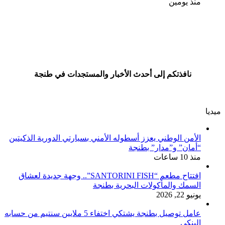
منذ يومين
نافذتكم إلى أحدث الأخبار والمستجدات في طنجة
ميديا
الأمن الوطني يعزز أسطوله الأمني بسيارتي الدورية الذكيتين
“أمان” و”مدار” بطنجة
منذ 10 ساعات
افتتاح مطعم “SANTORINI FISH”.. وجهة جديدة لعشاق
السمك والمأكولات البحرية بطنجة
يونيو 22, 2026
عامل توصيل بطنجة يشتكي اختفاء 5 ملايين سنتيم من حسابه
البنكي