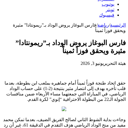
يوتيوب
تويتر
فيسبوك
الرئيسية
/
رياضة
/
فارس البوغاز يروض الوداد بـ”ريمونتادا” مثيرة
ويحقق فوزاً ثميناً
فارس البوغاز يروض الوداد بـ”ريمونتادا”
مثيرة ويحقق فوزاً ثميناً
هيئة التحرير
يونيو 3, 2026
حقق اتحاد طنجة فوزاً ثميناً أمام جماهيره بملعب ابن بطوطة، بعدما
قلب تأخره بهدف إلى انتصار مثير بنتيجة (2-1) على حساب الوداد
الرياضي، في المباراة التي جمعتهما مساء الأربعاء ضمن منافسات
الجولة الـ22 من البطولة الاحترافية “إنوي” لكرة القدم.
وجاءت بداية الشوط الثاني لصالح الفريق الضيف، بعدما تمكن محمد
مفيد من منح الوداد الرياضي هدف التقدم في الدقيقة 61، غير أن رد