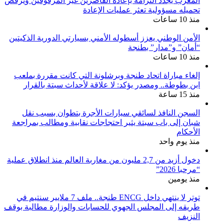
المغرب يجدد التزامه بإعادة القاصرين غير المرفوقين ويرفض
تحميله مسؤولية تعثر عمليات الإعادة
منذ 10 ساعات
الأمن الوطني يعزز أسطوله الأمني بسيارتي الدورية الذكيتين
“أمان” و”مدار” بطنجة
منذ 10 ساعات
إلغاء مباراة اتحاد طنجة وبرشلونة التي كانت مقررة بملعب
ابن بطوطة.. ومصدر يؤكد: لا علاقة لأحداث سبتة بالقرار
منذ 15 ساعة
السجن النافذ لسائقي سيارات الأجرة بتطوان بسبب نقل
شبان إلى باب سبتة يثير احتجاجات نقابية ومطالب بمراجعة
الأحكام
منذ يوم واحد
دخول أزيد من 2,7 مليون من مغاربة العالم منذ انطلاق عملية
“مرحبا 2026”
منذ يومين
توتر لا ينتهي داخل ENCG طنجة.. ملف 7 ملايير سنتيم في
طريقه إلى المجلس الجهوي للحسابات والوزارة مطالبة بوقف
النزيف