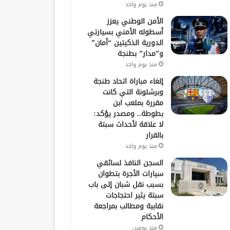
منذ يوم واحد
الأمن الوطني يعزز
أسطوله الأمني بسيارتي
الدورية الذكيتين “أمان”
و”مدار” بطنجة
منذ يوم واحد
إلغاء مباراة اتحاد طنجة
وبرشلونة التي كانت
مقررة بملعب ابن
بطوطة.. ومصدر يؤكد:
لا علاقة لأحداث سبتة
بالقرار
منذ يوم واحد
السجن النافذ لسائقي
سيارات الأجرة بتطوان
بسبب نقل شبان إلى باب
سبتة يثير احتجاجات
نقابية ومطالب بمراجعة
الأحكام
منذ يومين