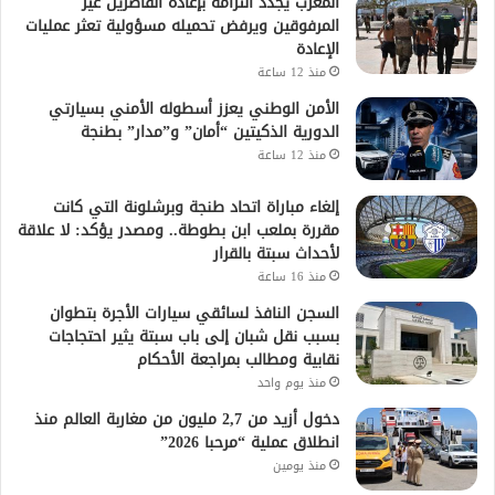
المغرب يجدد التزامه بإعادة القاصرين غير
المرفوقين ويرفض تحميله مسؤولية تعثر عمليات
الإعادة
منذ 12 ساعة
الأمن الوطني يعزز أسطوله الأمني بسيارتي
الدورية الذكيتين “أمان” و”مدار” بطنجة
منذ 12 ساعة
إلغاء مباراة اتحاد طنجة وبرشلونة التي كانت
مقررة بملعب ابن بطوطة.. ومصدر يؤكد: لا علاقة
لأحداث سبتة بالقرار
منذ 16 ساعة
السجن النافذ لسائقي سيارات الأجرة بتطوان
بسبب نقل شبان إلى باب سبتة يثير احتجاجات
نقابية ومطالب بمراجعة الأحكام
منذ يوم واحد
دخول أزيد من 2,7 مليون من مغاربة العالم منذ
انطلاق عملية “مرحبا 2026”
منذ يومين