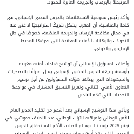
المرتبطة بالإرهاب والجريمة العابرة للحدود.
وأكد رئيس مفوضية الاستعلامات بالحرس المدني الإسباني، في
كلمة بالمناسبة، أن المغرب يشكل شريكًا استراتيجيًا لا غنى عنه
في مجال مكافحة الإرهاب والجريمة المنظمة، خصوصًا في ظل
التحولات والرهانات الأمنية المعقدة التي يعرفها المحيط
الإقليمي والدولي.
وأضاف المسؤول الإسباني أن توشيح قيادات أمنية مغربية
بأوسمة رفيعة للحرس المدني الإسباني يمثل اعترافًا بالتضحيات
والمجهودات التي يبذلها هؤلاء المسؤولون من أجل ترسيخ
التعاون الأمني الثنائي، وتعزيز التنسيق المشترك في مواجهة
التحديات التي تهم البلدين.
ويأتي هذا التوشيح الإسباني بعد أشهر من تقليد المدير العام
للأمن الوطني ولمراقبة التراب الوطني، عبد اللطيف حموشي، في
نونبر 2025 بإسبانيا، بوسام الصليب الأكبر للاستحقاق للحرس
المدني، الذي يعد أرفع وسام يمنحه الحرس المدني الإسباني،