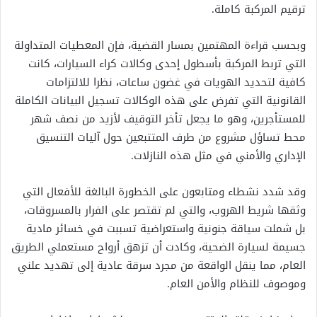
ترقيم المركبة كاملة.
وبحسب قراءة المهتمين بمسار القضية، فإن المعطيات المتداولة
التي تربط المركبة بأسطول إحدى وكالات كراء السيارات، كانت
كافية لتحديد الهويات في غضون ساعات، نظرا للالتزامات
القانونية التي تفرض على هذه الوكالات تسجيل البيانات الكاملة
للمستأجرين، وهو ما يجعل تأخر التوقيف لأزيد من نصف شهر
محط تساؤل مشروع من طرف المتتبعين حول آليات التنسيق
الإداري والأمني في مثل هذه النازلات.
وقد شدد نشطاء ومتابعون على الخطورة البالغة للأفعال التي
وثقها شريط الهروب، والتي لم تقتصر على الفرار بالمسروقات،
بل شملت سياقة جنونية واستعراضية تسببت في خسائر مادية
جسيمة لسيارة الضحية، وكادت أن تزهق أرواح مستعملي الطريق
العام، مما ينقل الواقعة من مجرد سرقة عادية إلى تهديد علني
وموصوف للنظام والأمن العام.