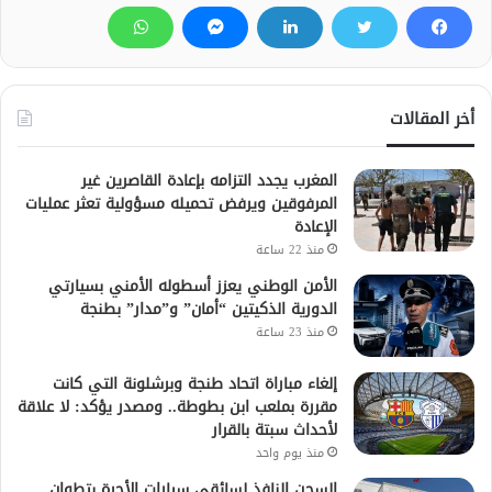
أخر المقالات
المغرب يجدد التزامه بإعادة القاصرين غير
المرفوقين ويرفض تحميله مسؤولية تعثر عمليات
الإعادة
منذ 22 ساعة
الأمن الوطني يعزز أسطوله الأمني بسيارتي
الدورية الذكيتين “أمان” و”مدار” بطنجة
منذ 23 ساعة
إلغاء مباراة اتحاد طنجة وبرشلونة التي كانت
مقررة بملعب ابن بطوطة.. ومصدر يؤكد: لا علاقة
لأحداث سبتة بالقرار
منذ يوم واحد
السجن النافذ لسائقي سيارات الأجرة بتطوان