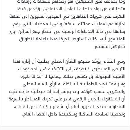
وما يضاعف قلق المتتبعين، هو رصدهم لشهادات وإفادات
متطابقة من رواد منصات التواصل الاجتماعي يؤكدون فيها
التعرف على هويات الظاهرين في الفيديو، مشيرين إلى شبهة
احترافهم لعمليات مماثلة سابقة؛ وهي المعطيات التي -رغم
بقائها في خانة الادعاءات الرقمية في انتظار جمع القرائن- يرى
المتتبعون أنها كانت تستوجب تحركا ميدانياعاجلا لتطويق
خطرهم المستمر.
وفي الختام، يؤكد متتبعو الشأن المحلي بطنجة أن إثارة هذا
التراخي المسطري لا تهدف إلى التشكيك في المجهودات
الأمنية المبذولة، بل تعكس تطلعا جماعيا لـ “عدالة ناجزة
وسريعة” تعيد الطمأنينة للساكنة. فالرأي العام المحلي
والجهوي، بحسب هؤلاء، بات يترقب إشارات ميدانية حازمة تثبت
أن الاستقواء بالدليل الرقمي قادر على تحريك المساطر بالسرعة
المطلوبة، قطعا للطريق أمام أي شعور بالإفلات من العقاب،
وتحصينا لسلامة الساكنة وسكينتها داخل الفضاء العام.