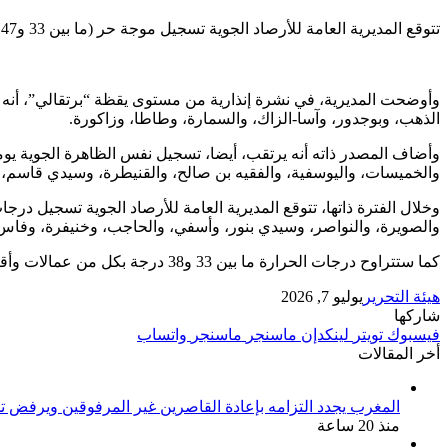
تتوقع المديرية العامة للأرصاد الجوية تسجيل موجة حر (ما بين 33 و47 درجة)، ابتداء من اليوم الثلاثاء إلى غاية الخميس، بعدد من مناطق المملكة.
الذهب، وبوجدور، وآسا-الزاك، والسمارة، وطاطا، وزاكورة.
والخميسات، واليوسفية، والفقيه بن صالح، والقنيطرة، وسيدي قاسم،
والصويرة، والنواصر، وسيدي بنور، وأسفي، والحاجب، وخنيفرة، وفاس، 
كما ستتراوح درجات الحرارة ما بين 33 و38 درجة بكل من عمالات وأقاليم الصخيرات – تمارة، وسلا، والجديدة، وإفران.
هيئة التحرير
يوليو 7, 2026
شاركها
فيسبوك
تويتر
لينكدإن
ماسنجر
ماسنجر
واتساب
أخر المقالات
المغرب يجدد التزامه بإعادة القاصرين غير المرفوقين ويرفض تح
منذ 20 ساعة