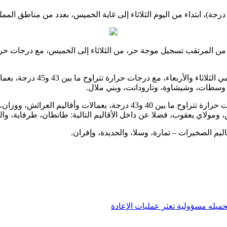
وأضاف المصدر ذاته أنه يرتقب،
 وسطات، وشيشاوة، وتارودانت، وبني ملال.
وخلال الفترة ذاتها، تتوقع المديرية العامة للأرصاد الجوية تسجيل درجات حرا
ومولاي يعقوب، فضلا عن داخل الأقاليم التالية: طانطان، طرفاية، وال
ميله مسؤولية تعثر عمليات الإعادة