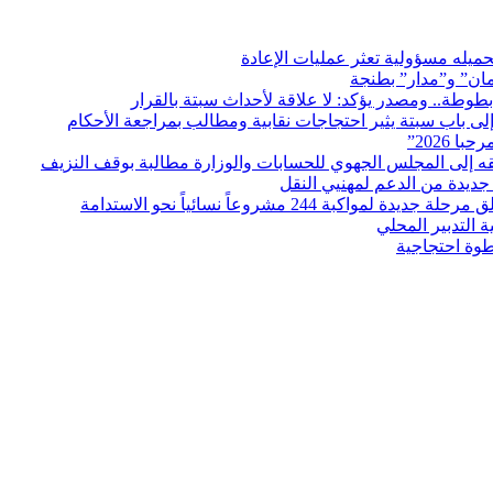
ميله مسؤولية تعثر عمليات الإعادة
مان” و”مدار” بطنجة
بطوطة.. ومصدر يؤكد: لا علاقة لأحداث سبتة بالقرار
ى باب سبتة يثير احتجاجات نقابية ومطالب بمراجعة الأحكام
ديدة من الدعم لمهنيي النقل
التدبير المحلي
طوة احتجاجية