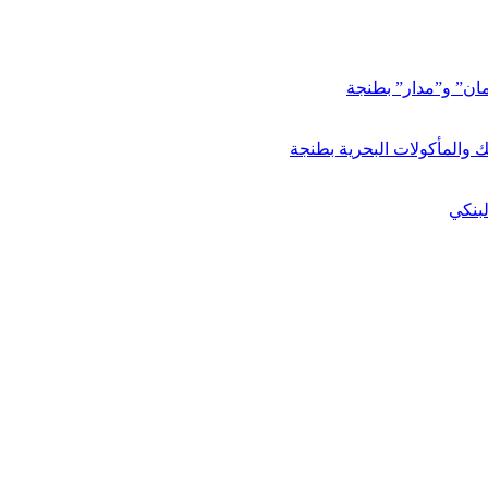
مان” و”مدار” بطنجة