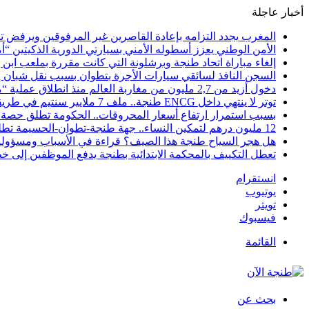
أخبار عاجلة
المغرب يجدد التزامه بإعادة القاصرين غير المرفوقين ويرفض تح
الأمن الوطني يعزز أسطوله الأمني بسيارتي الدورية الذكيتين “أ
إلغاء مباراة اتحاد طنجة وبرشلونة التي كانت مقررة بملعب ابن 
السجن النافذ لسائقي سيارات الأجرة بتطوان بسبب نقل شبان إل
دخول أزيد من 2,7 مليون من مغاربة العالم منذ انطلاق عملية “مرحبا 2026”
توتر لا ينتهي داخل ENCG طنجة.. ملف 7 ملايير سنتيم في طريقه إلى المجلس الجهوي للحسابات والوزارة مطالبة بوقف النزيف
بسبب استمرار ارتفاع أسعار المحروقات.. الحكومة تطلق حصة ج
12 مليون درهم لتمكين النساء.. جهة طنجة-تطوان-الحسيمة تطلق مرحلة جديدة لمواكبة 244 مشروعاً نسائياً نحو الاستدامة
هل هجر السياح طنجة هذا الصيف؟ قراءة في الأسباب ومسؤولية 
تعطل التكييف بالمحكمة الابتدائية بطنجة يدفع الموظفين إلى خ
انستقرام
يوتيوب
تويتر
فيسبوك
القائمة
بحث عن