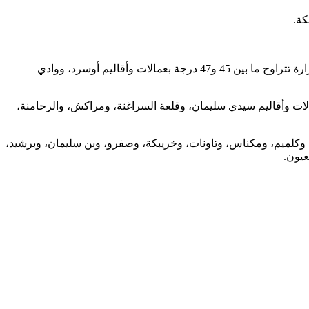
وأوضحت المديرية، في نشرة إنذارية من مستوى يقظة “برتقالي”، أنه من المرتقب تسجيل موجة حر، من الثلاثاء إلى الخميس، مع درجات حرارة تتراوح ما بين 45 و47 درجة بعمالات وأقاليم أوسرد، ووادي
 أيضا، تسجيل نفس الظاهرة الجوية يومي الثلاثاء والأربعاء، مع درجات حرارة تتراوح ما بين 43 و45 درجة، بعمالات وأقاليم سيدي سليمان، وقلعة السراغنة، ومراكش، والرحامنة،
رة تتراوح ما بين 40 و43 درجة، بعمالات وأقاليم العرائش، ووزان، وكلميم، ومكناس، وتاونات، وخريبكة، وصفرو، وبن سليمان، وبرشيد،
عيون.