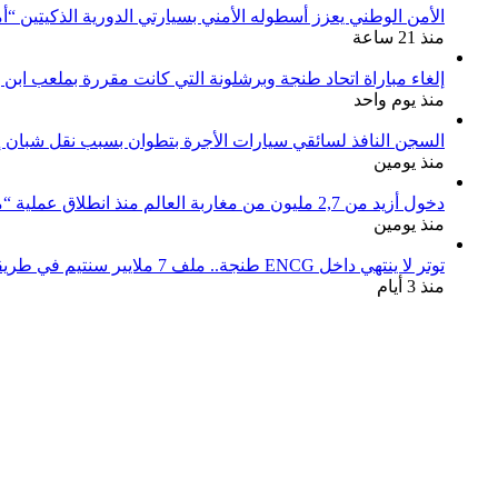
الأمن الوطني يعزز أسطوله الأمني بسيارتي الدورية الذكيتين “أ
منذ 21 ساعة
إلغاء مباراة اتحاد طنجة وبرشلونة التي كانت مقررة بملعب ابن 
منذ يوم واحد
السجن النافذ لسائقي سيارات الأجرة بتطوان بسبب نقل شبان إل
منذ يومين
دخول أزيد من 2,7 مليون من مغاربة العالم منذ انطلاق عملية “مرحبا 2026”
منذ يومين
توتر لا ينتهي داخل ENCG طنجة.. ملف 7 ملايير سنتيم في طريقه إلى المجلس الجهوي للحسابات والوزارة مطالبة بوقف النزيف
منذ 3 أيام