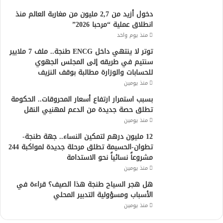
دخول أزيد من 2,7 مليون من مغاربة العالم منذ
انطلاق عملية “مرحبا 2026”
منذ يوم واحد
توتر لا ينتهي داخل ENCG طنجة.. ملف 7 ملايير
سنتيم في طريقه إلى المجلس الجهوي
للحسابات والوزارة مطالبة بوقف النزيف
منذ يومين
بسبب استمرار ارتفاع أسعار المحروقات.. الحكومة
تطلق حصة جديدة من الدعم لمهنيي النقل
منذ يومين
12 مليون درهم لتمكين النساء.. جهة طنجة-
تطوان-الحسيمة تطلق مرحلة جديدة لمواكبة 244
مشروعاً نسائياً نحو الاستدامة
منذ يومين
هل هجر السياح طنجة هذا الصيف؟ قراءة في
الأسباب ومسؤولية التدبير المحلي
منذ يومين