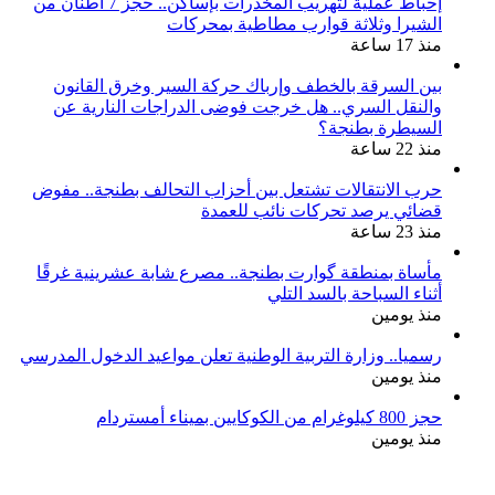
إحباط عملية لتهريب المخدرات بإساكن.. حجز 7 أطنان من
الشيرا وثلاثة قوارب مطاطية بمحركات
منذ 17 ساعة
بين السرقة بالخطف وإرباك حركة السير وخرق القانون
والنقل السري.. هل خرجت فوضى الدراجات النارية عن
السيطرة بطنجة؟
منذ 22 ساعة
حرب الانتقالات تشتعل بين أحزاب التحالف بطنجة.. مفوض
قضائي يرصد تحركات نائب للعمدة
منذ 23 ساعة
مأساة بمنطقة گوارت بطنجة.. مصرع شابة عشرينية غرقًا
أثناء السباحة بالسد التلي
منذ يومين
رسميا.. وزارة التربية الوطنية تعلن مواعيد الدخول المدرسي
منذ يومين
حجز 800 كيلوغرام من الكوكايين بميناء أمستردام
منذ يومين