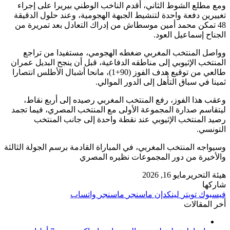
ومع مطلع الشوط الثاني، أقدم الناخب الوطني بيريرا على إجراء
تغييرين دفعة واحدة لتنشيط الجبهة الهجومية، وعند حلول الدقيقة
48 تمكن محمد أمين موسطاش من إدراك التعادل بعد تمريرة من
الجناح إسماعيل العود.
وواصل المنتخب المغربي ضغطه الهجومي، مستفيدا من تراجع
المنتخب الإثيوبي إلى مناطقه الدفاعية، قبل أن ينجح البديل عمران
طالعي من توقيع هدف الفوز (90+1)، مانحا أشبال الأطلس انتصارا
ثمينا في سباق التأهل إلى الدور الموالي.
وعقب هذا الفوز، رفع المنتخب المغربي رصيده إلى أربع نقاط،
ليتقاسم صدارة المجموعة الأولى مع المنتخب المصري، فيما تجمد
رصيد المنتخب الإثيوبي عند نقطة واحدة إلى جانب المنتخب
التونسي.
وسيواجه المنتخب المغربي، في المباراة القادمة برسم الجولة الثالثة
والأخيرة من دور المجموعات نظيره المصري
هيئة التحرير
مايو 16, 2026
شاركها
فيسبوك
تويتر
لينكدإن
ماسنجر
ماسنجر
واتساب
أخر المقالات