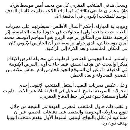
وسجل هدفي المنتخب المغربي كل من محمد أمين موسطاش(د
48)، وعمران طالعي (90+1)، فيما وقع اللاعب داويت كاساو الهدف
الوحيد للمنتخب الإثيوبي في الدقيقة 24.
ومع بداية المباراة، أحكم “أشبال الأطلس” سيطرتهم على مجريات
اللعب، حيث جاءت أولى المحاولات في حدود الدقيقة الخامسة، إثر
عرضية متقنة من المتألق إبراهيم الرباج نحو المهاجم الاوسط محمد
أمين موسطاش، الذي حولها برأسه، غير أن الحارس الإثيوبي كان
في المكان المناسب وأبعد الكرة إلى الركنية.
واستمر المد الهجومي للعناصر الوطنية، في محاولة لفرض الإيقاع
مبكرا والبحث عن هدف السبق، فيما جاءت أولى الفرص الإثيوبية
في الدقيقة 12، غير أن التموقع الجيد للحارس آدم معاش مكنه من
التصدي للمحاولة وإبعاد الخطر.
وعلى عكس مجريات اللعب، استغل المنتخب الإثيوبي إحدى
التحولات السريعة ليفتتح التسجيل في الدقيقة 24 عبر اللاعب داويت
كاساو مستغلا سوء تمركز اخط الدفاع المغربي.
و عقب ذلك حاول المنتخب المغربي العودة في النتيجة من خلال
تنويع محاولاته الهجومية والضغط على دفاعات الخصم، غير أن
مساعيه لم تكلل بالنجاح، لينتهي الشوط الأول بتقدم منتخب إثيوبيا
بهدف دون رد.